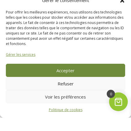
Gérer le consentement
masse.
Pour offrir les meilleures expériences, nous utilisons des technologies
telles que les cookies pour stocker et/ou accéder aux informations des
appareils. Le fait de consentir à ces technologies nous permettra de
Ballot :
traiter des données telles que le comportement de navigation ou les ID
Délignure de
138€
uniques sur ce site. Le fait de ne pas consentir ou de retirer son
consentement peut avoir un effet négatif sur certaines caractéristiques
chêne 2m3
et fonctions.
Coupé et
Gérer les services
78€ le stère
livré
Accepter
Ballot :
Croûte de
158€
Refuser
chêne 2m3
0
Voir les préférences
Coupé et livré
89€ le stère
par 4 M3
Politique de cookies