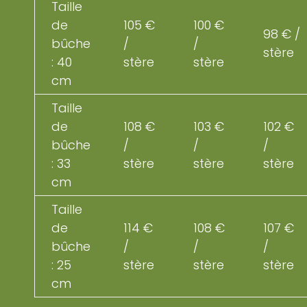
Taille
de
105 €
100 €
98 € /
bûche
/
/
stère
: 40
stère
stère
cm
Taille
de
108 €
103 €
102 €
bûche
/
/
/
: 33
stère
stère
stère
cm
Taille
de
114 €
108 €
107 €
bûche
/
/
/
: 25
stère
stère
stère
cm