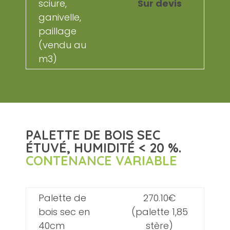
sciure,
Sur devis
ganivelle,
paillage
(vendu au
m3)
PALETTE DE BOIS SEC
ÉTUVÉ, HUMIDITÉ < 20 %.
CONTENANCE VARIABLE
Palette de
270.10€
bois sec en
(palette 1,85
40cm
stère)