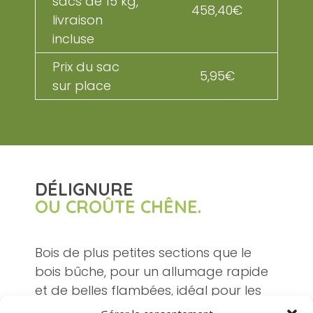
sacs de 15 kg,
458,40€
livraison
incluse
Prix du sac
5,95€
sur place
DÉLIGNURE
OU CROÛTE CHÊNE.
Bois de plus petites sections que le
bois bûche, pour un allumage rapide
et de belles flambées, idéal pour les
fours de cuisson et les poêles de