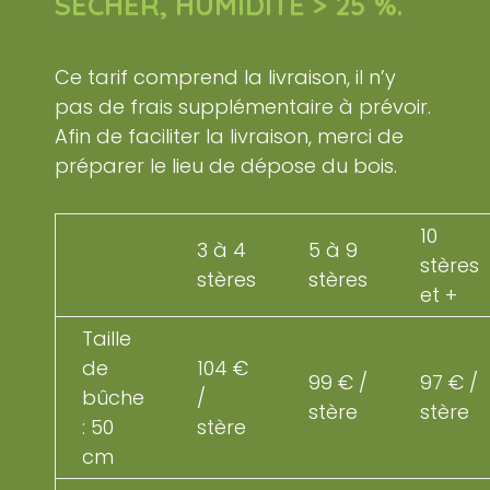
SÉCHER, HUMIDITÉ > 25 %.
Ce tarif comprend la livraison, il n’y
pas de frais supplémentaire à prévoir.
Afin de faciliter la livraison, merci de
préparer le lieu de dépose du bois.
10
3 à 4
5 à 9
stères
stères
stères
et +
Taille
de
104 €
99 € /
97 € /
bûche
/
stère
stère
: 50
stère
cm