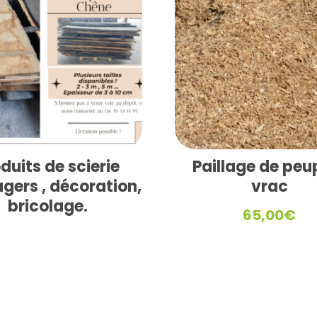
duits de scierie
Paillage de peup
gers , décoration,
vrac
bricolage.
65,00
€