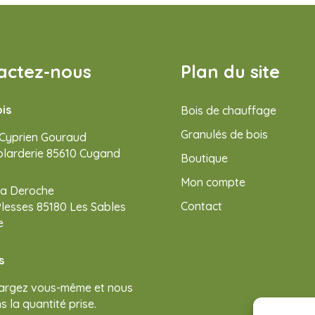
actez-nous
Plan du site
ois
Bois de chauffage
Granulés de bois
 Cyprien Gouraud
olarderie 85610 Cugand
Boutique
Mon compte
isa Deroche
Contact
Plesses 85180 Les Sables
e
s
argez vous-même et nous
 la quantité prise.