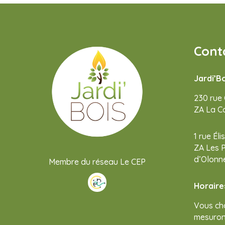
Cont
Jardi’B
230 rue
ZA La C
1 rue Él
ZA Les 
d’Olonn
Membre du réseau Le CEP
Horaire
Vous ch
mesurons